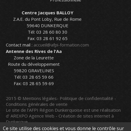
Centre Jacques BALLOY
Z.A.E. du Pont Loby, Rue de Rome
59640 DUNKERQUE
Tél: 03 28 60 80 30
Fax: 03 28 61 92 65
Contact mail :
accueil@afpi-formation.com
Antenne des Rives de l'Aa
Zone de la Leurette
Route du développement
59820 GRAVELINES
Tél: 03 28 65 59 66
Fax: 03 28 65 59 69
2015 ©
Mentions légales
-
Politique de confidentialité
-
Conditions générales de vente
Le site de l'AFPI Région Dunkerquoise est une réalisation
d'
AREXPO Agence Web - Création de sites internet à
Dunkerque
Le site a été mis à jour le
07/08/2026
Ce site utilise des cookies et vous donne le contrôle sur