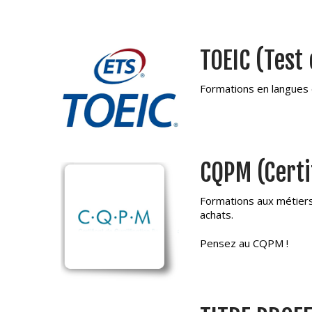
TOEIC (Test
Formations en langues 
CQPM (Certif
Formations aux métiers 
achats.
Pensez au CQPM !