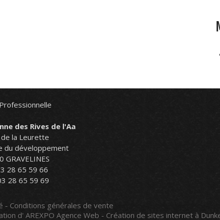
Professionnelle
nne des Rives de l'Aa
de la Leurette
e du développement
0 GRAVELINES
03 28 65 59 66
03 28 65 59 69
té
-
Conditions générales de vente
ation d'
AREXPO Agence Web - Création de sites internet à Dunk