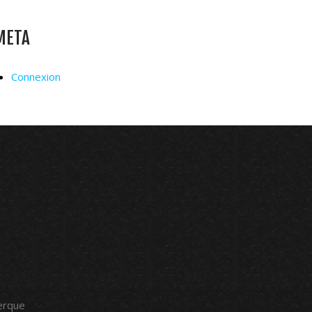
META
Connexion
erque