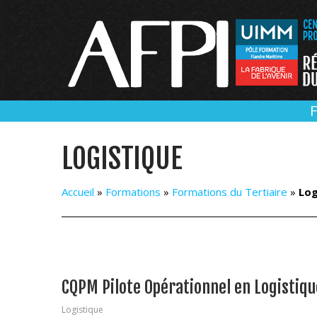
Panneau de gestion des cookies
LOGISTIQUE
Accueil
»
Formations
»
Formations du Tertiaire
»
Log
CQPM Pilote Opérationnel en Logistiqu
Logistique