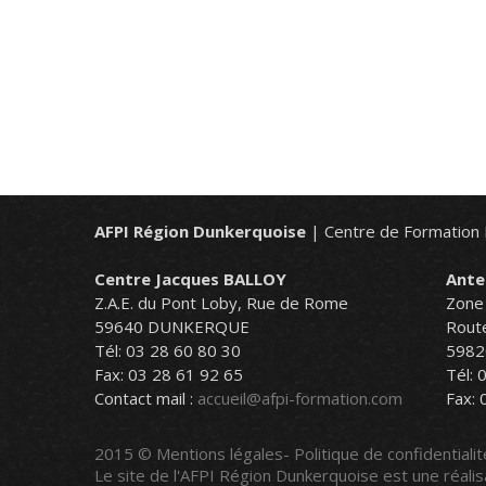
AFPI Région Dunkerquoise
| Centre de Formation 
Centre Jacques BALLOY
Ante
Z.A.E. du Pont Loby, Rue de Rome
Zone 
59640 DUNKERQUE
Rout
Tél: 03 28 60 80 30
5982
Fax: 03 28 61 92 65
Tél: 
Contact mail :
accueil@afpi-formation.com
Fax: 
2015 ©
Mentions légales
-
Politique de confidentiali
Le site de l'AFPI Région Dunkerquoise est une réalis