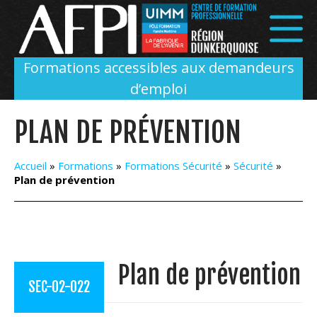
Panneau de gestion des cookies
Formations accessibles aux demandeurs
d’emploi
PLAN DE PRÉVENTION
Accueil
»
Formations
»
Formations Sécurité
»
Sécurité
»
Plan de prévention
Plan de prévention
SEC-02-022