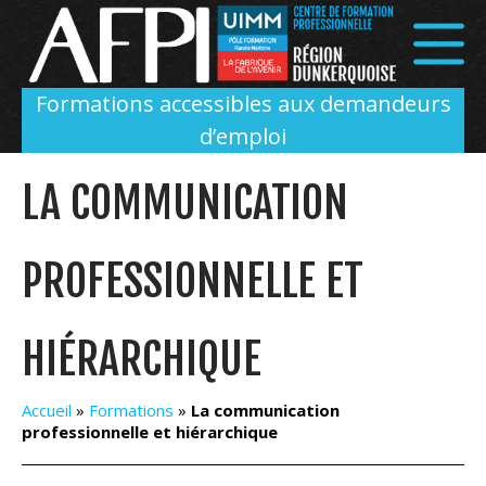
Panneau de gestion des cookies
Formations accessibles aux demandeurs
d’emploi
LA COMMUNICATION
PROFESSIONNELLE ET
HIÉRARCHIQUE
Accueil
»
Formations
»
La communication
professionnelle et hiérarchique