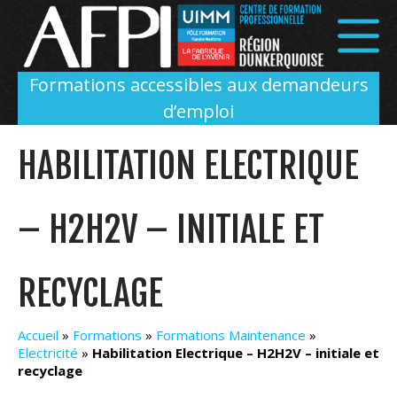
Panneau de gestion des cookies
Formations accessibles aux demandeurs
d’emploi
HABILITATION ELECTRIQUE
– H2H2V – INITIALE ET
RECYCLAGE
Accueil
»
Formations
»
Formations Maintenance
»
Electricité
»
Habilitation Electrique – H2H2V – initiale et
recyclage