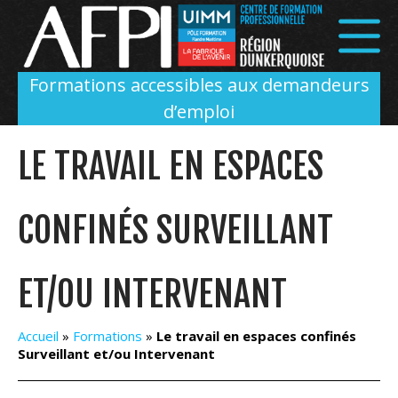
Panneau de gestion des cookies
Formations accessibles aux demandeurs
d’emploi
LE TRAVAIL EN ESPACES
CONFINÉS SURVEILLANT
ET/OU INTERVENANT
Accueil
»
Formations
»
Le travail en espaces confinés
Surveillant et/ou Intervenant