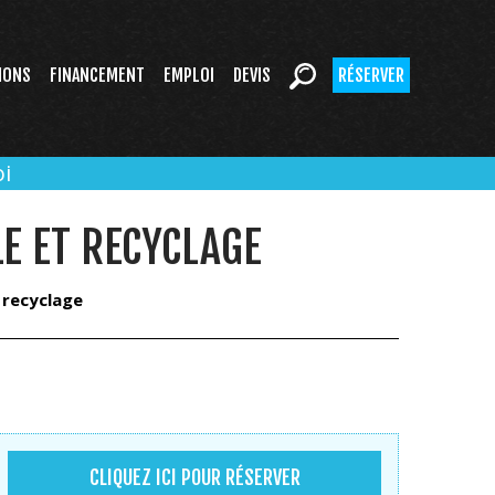
IONS
FINANCEMENT
EMPLOI
DEVIS
RÉSERVER
i
LE ET RECYCLAGE
t recyclage
CLIQUEZ ICI POUR RÉSERVER