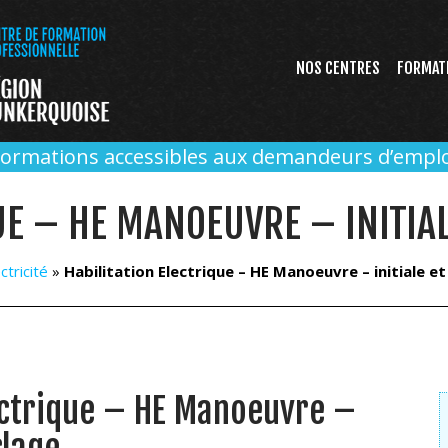
NOS CENTRES
FORMAT
Formations accessibles aux demandeurs d’emplo
UE – HE MANOEUVRE – INITIA
ctricité
»
Habilitation Electrique – HE Manoeuvre – initiale e
lectrique – HE Manoeuvre –