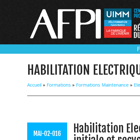
Panneau de gestion des cookies
HABILITATION ELECTRIQ
Accueil
»
Formations
»
Formations Maintenance
»
Ele
Habilitation E
MAI-02-016