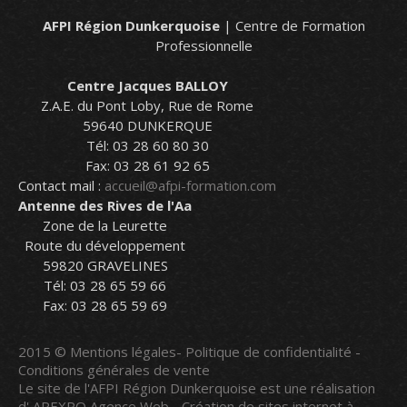
AFPI Région Dunkerquoise
| Centre de Formation
Professionnelle
Centre Jacques BALLOY
Z.A.E. du Pont Loby, Rue de Rome
59640 DUNKERQUE
Tél: 03 28 60 80 30
Fax: 03 28 61 92 65
Contact mail :
accueil@afpi-formation.com
Antenne des Rives de l'Aa
Zone de la Leurette
Route du développement
59820 GRAVELINES
Tél: 03 28 65 59 66
Fax: 03 28 65 59 69
2015 ©
Mentions légales
-
Politique de confidentialité
-
Conditions générales de vente
Le site de l'AFPI Région Dunkerquoise est une réalisation
d'
AREXPO Agence Web - Création de sites internet à