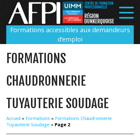
Panneau de gestion des cookies
Formations accessibles aux demandeurs
d’emploi
FORMATIONS
CHAUDRONNERIE
TUYAUTERIE SOUDAGE
Accueil
»
Formations
»
Formations Chaudronnerie
Tuyauterie Soudage
»
Page 2