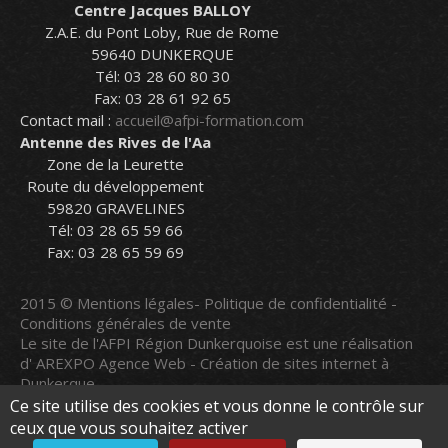
Centre Jacques BALLOY
Z.A.E. du Pont Loby, Rue de Rome
59640 DUNKERQUE
Tél: 03 28 60 80 30
Fax: 03 28 61 92 65
Contact mail :
accueil@afpi-formation.com
Antenne des Rives de l'Aa
Zone de la Leurette
Route du développement
59820 GRAVELINES
Tél: 03 28 65 59 66
Fax: 03 28 65 59 69
2015 ©
Mentions légales
-
Politique de confidentialité
-
Conditions générales de vente
Le site de l'AFPI Région Dunkerquoise est une réalisation
d'
AREXPO Agence Web - Création de sites internet à
Dunkerque
Le site a été mis à jour le
09/08/2026
Ce site utilise des cookies et vous donne le contrôle sur
ceux que vous souhaitez activer