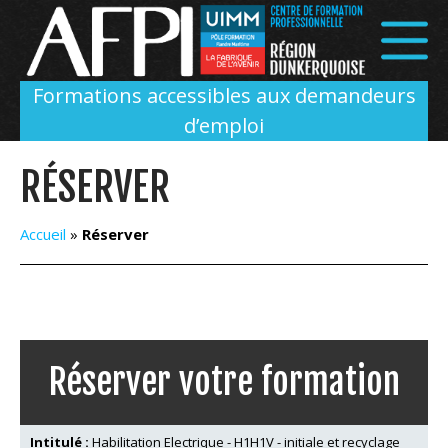
Panneau de gestion des cookies
Formations accessibles aux demandeurs
d’emploi
RÉSERVER
Accueil
»
Réserver
Réserver votre formation
Intitulé :
Habilitation Electrique - H1H1V - initiale et recyclage