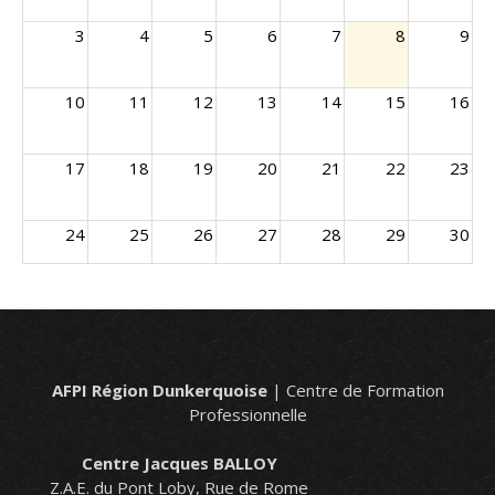
3
4
5
6
7
8
9
10
11
12
13
14
15
16
17
18
19
20
21
22
23
24
25
26
27
28
29
30
31
1
2
3
4
5
6
+2 en
Amiante sous section 4 Personnel opérateur de chantier Recyclage - 9 p
PORT DU HARNAIS TRAVAUX EN HAUTEUR - 4 place(s)
plus
AFPI Région Dunkerquoise
| Centre de Formation
Professionnelle
Centre Jacques BALLOY
Z.A.E. du Pont Loby, Rue de Rome