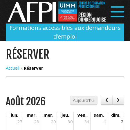
Panneau de gestion des cookies
Formations accessibles aux demandeurs
d’emploi
RÉSERVER
Accueil
»
Réserver
Août 2026
Aujourd'hui
lun.
mar.
mer.
jeu.
ven.
sam.
dim.
27
28
29
30
31
1
2