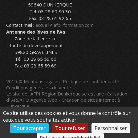
59640 DUNKERQUE
Tél: 03 28 60 80 30
Fax: 03 28 61 92 65
Contact mail :
accueil@afpi-formation.com
Antenne des Rives de l'Aa
Zone de la Leurette
Route du développement
59820 GRAVELINES
Tél: 03 28 65 59 66
Fax: 03 28 65 59 69
2015 ©
Mentions légales
-
Politique de confidentialité
-
Conditions générales de vente
Le site de l'AFPI Région Dunkerquoise est une réalisation
d'
AREXPO Agence Web - Création de sites internet à
Dunkerque
Le site a été mis à jour le
08/08/2026
Ce site utilise des cookies et vous donne le contrôle sur
ceux que vous souhaitez activer
Tout accepter
Tout refuser
Personnaliser