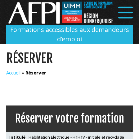
Panneau de gestion des cookies
Formations accessibles aux demandeurs
d’emploi
RÉSERVER
Accueil
»
Réserver
Réserver votre formation
Intitulé :
Habilitation Electrique - H1H1V - initiale et recyclage