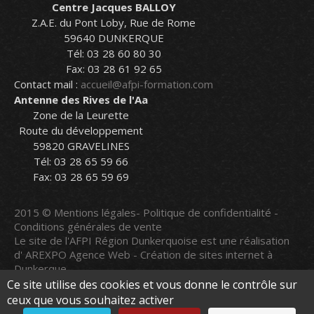
Centre Jacques BALLOY
Z.A.E. du Pont Loby, Rue de Rome
59640 DUNKERQUE
Tél: 03 28 60 80 30
Fax: 03 28 61 92 65
Contact mail :
accueil@afpi-formation.com
Antenne des Rives de l'Aa
Zone de la Leurette
Route du développement
59820 GRAVELINES
Tél: 03 28 65 59 66
Fax: 03 28 65 59 69
2015 ©
Mentions légales
-
Politique de confidentialité
-
Conditions générales de vente
Le site de l'AFPI Région Dunkerquoise est une réalisation
d'
AREXPO Agence Web - Création de sites internet à
Dunkerque
Le site a été mis à jour le
06/08/2026
Ce site utilise des cookies et vous donne le contrôle sur
ceux que vous souhaitez activer